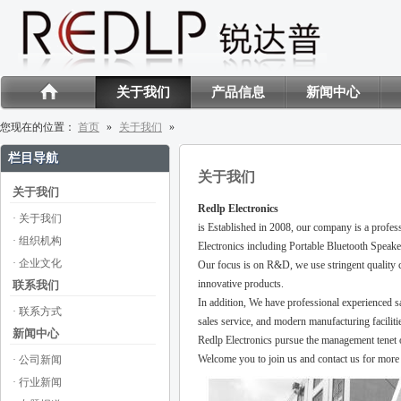
关于我们
产品信息
新闻中心
您现在的位置：
首页
»
关于我们
»
栏目导航
关于我们
关于我们
Redlp Electronics
· 关于我们
is Established in 2008, our company is a profe
· 组织机构
Electronics including Portable Bluetooth Speak
· 企业文化
Our focus is on R&D, we use stringent quality co
innovative products.
联系我们
In addition, We have professional experienced sa
· 联系方式
sales service, and modern manufacturing facilit
新闻中心
Redlp Electronics pursue the management tenet o
Welcome you to join us and contact us for mor
· 公司新闻
· 行业新闻